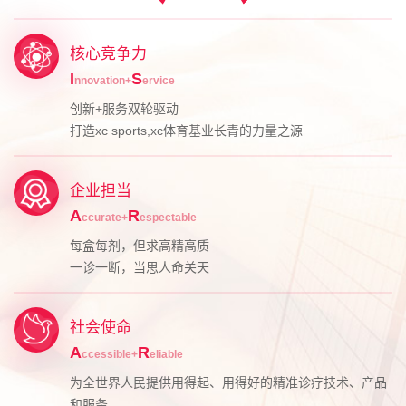
核心竞争力
I
S
nnovation+
ervice
创新+服务双轮驱动
打造xc sports,xc体育基业长青的力量之源
企业担当
A
R
ccurate+
espectable
每盒每剂，但求高精高质
一诊一断，当思人命关天
社会使命
A
R
ccessible+
eliable
为全世界人民提供用得起、用得好的精准诊疗技术、产品
和服务