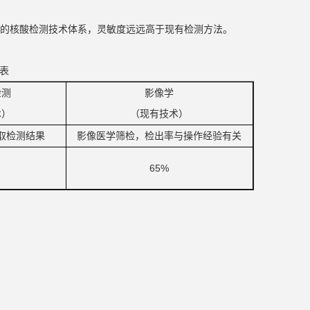
定的核酸检测技术体系，灵敏度远远高于现有检测方法。
比表
检测
影像学
术）
（现有技术）
取检测结果
影像医学筛检，检出率与操作经验有关
65%