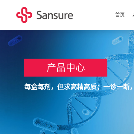
首页
产品中心
每盒每剂，但求高精高质；一诊一断