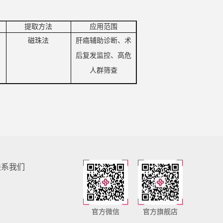
提取方法
应用范围
磁珠法
肝癌辅助诊断、术
后复发监控、高危
人群筛查
联系我们
官方微信
官方旗舰店