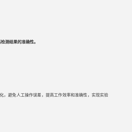
高检测结果的准确性。
检测的全自动化，避免人工操作误差，提高工作效率和准确性，实现实验