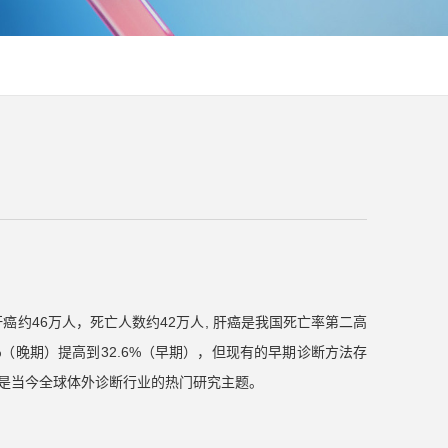
癌约46万人，死亡人数约42万人, 肝癌是我国死亡率第二高
（晚期）提高到32.6%（早期），但现有的早期诊断方法存
是当今全球体外诊断行业的热门研究主题。