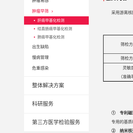
肿瘤易感
肿瘤早筛
采用游离核
肝癌甲基化检测
结直肠癌甲基化检测
肺癌甲基化检测
筛检
出生缺陷
慢病管理
筛检
灵敏
危重感染
（准确
整体解决方案
科研服务
① 专利磁
第三方医学检验服务
专用的基质
② 纳米核