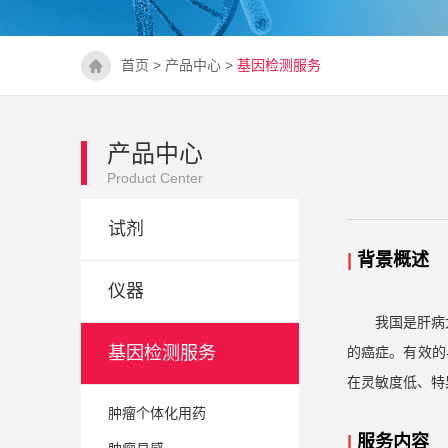
首页
>
产品中心
>
基因检测服务
产品中心
Product Center
试剂
|
背景概述
仪器
我国是肝病
基因检测服务
的癌症。有效的
在灵敏度低、特
肿瘤个体化用药
|
服务内容