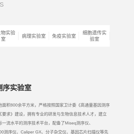
S
生物实验
细胞遗传实
病理实验室
免疫实验室
室
验室
测序实验室
地面积800余平方米，严格按照国家卫计委《高通量基因测序
区要求》建设，拥有专业的研发与生物信息技术人才，建立
际一流水平的测序技术平台，配备了Miseq测序仪、
eq500测序仪、Caliper GX、分子杂交仪、基因芯片扫描仪等先