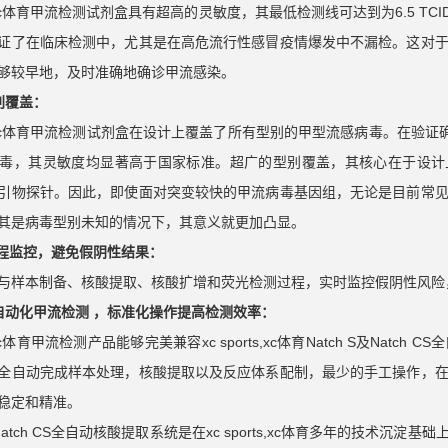
rts,xc体育甲流检测试剂盒具有超高的灵敏度，其最低检测线可达到为6.5 
证了在临床检测中，尤其是在高危流行性感冒疫情爆发中不漏检。这对
够较早地，及时准确地确诊甲流感染。
别覆盖：
rts,xc体育甲流检测试剂盒在设计上覆盖了所有型别的甲型流感病毒。在验证
毒，其灵敏度均显著高于国家标准。超广的型别覆盖，其核心在于设计
引物探针。因此，即使面对突变较快的甲流病毒基因组，无论是目前常
其是病毒型别未知的情况下，其意义就更加凸显。
全程监控，避免假阴性结果：
与样本制备、核酸提取、核酸扩增和荧光检测过程，实时监控假阴性风险
自动化甲流检测 ，标准化操作提高检测效率：
rts,xc体育甲流检测产品能够完美兼容xc sports,xc体育Natch S及
全自动完成样本处理，核酸提取以及反应体系配制，最少的手工操作，
稳定和精准。
S与Natch CS全自动核酸提取系统是在xc sports,xc体育多年的技