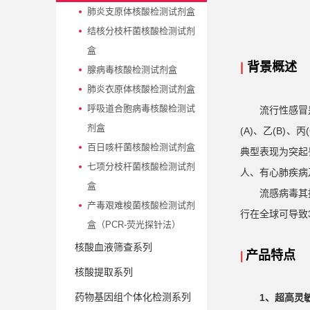
肺炎支原体核酸检测试剂盒
结核分枝杆菌核酸检测试剂
盒
|
背景概述
腺病毒核酸检测试剂盒
肺炎衣原体核酸检测试剂盒
呼吸道合胞病毒核酸检测试
流行性感冒
剂盒
(A)、乙(B)
百日咳杆菌核酸检测试剂盒
典型表现为突起
七项分枝杆菌核酸检测试剂
人、有心肺疾病
盒
流感病毒其
产毒艰难梭菌核酸检测试剂
行在全球可导致3
盒（PCR-荧光探针法）
核酸血液筛查系列
产品特点
|
核酸提取系列
药物基因组个体化检测系列
1、超高灵