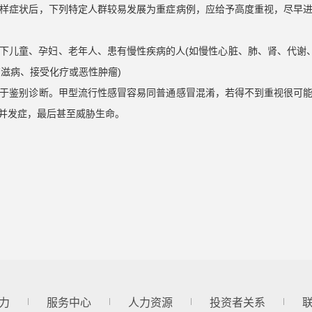
样症状后，下列特定人群较易发展为重症病例，应给予高度重视，尽早
下儿童、孕妇、老年人、患有慢性疾病的人
(
如慢性心脏、肺、肾、代谢
艾滋病、接受化疗或恶性肿瘤
)
于鉴别诊断。甲型流行性感冒容易同普通感冒混淆，若得不到重视很可
并发症，最后甚至威胁生命。
力
服务中心
人力资源
投资者关系