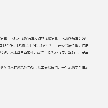
感病毒，包括人流感病毒和动物流感病毒，人流感病毒分为甲
8个(H1-18)和11个(N1-11)亚型。主要经飞沫传播，临床
较轻。本病常呈自限性，病程一般为3～4天。婴幼儿、老年
养老院等人群聚集的场所可发生暴发疫情。每年流感季节性流