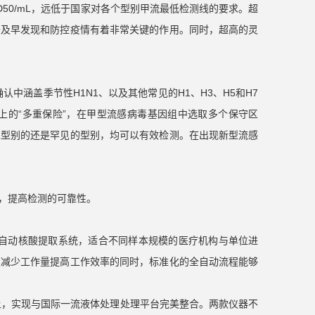
TCID50/mL，远低于国家对各个型别甲流最低检测线的要求。超
于及早发现和防控疫情有着非常关键的作用。同时，超高的灵
确认中涵盖季节性H1N1、以及其他常见的H1、H3、H5和H7
上的“多重保险”，在甲型流感病毒基因组中选取多个保守区
见型别的还是罕见的型别，均可以有效检测。在出现新型流感
，提高检测的可靠性。
Natch CS全自动核酸提取系统，适合不同样本规模的医疗机构与单位进
在减少工作量提高工作效率的同时，标准化的全自动流程能够
术沉淀基础上，实现与国际一流液体处理处理平台完美整合。两款仪器不