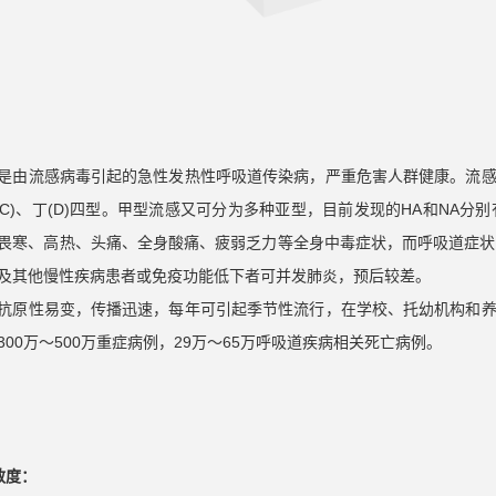
是由流感病毒引起的急性发热性呼吸道传染病，严重危害人群健康。流
、丙(C)、丁(D)四型。甲型流感又可分为多种亚型，目前发现的HA和NA分别有1
畏寒、高热、头痛、全身酸痛、疲弱乏力等全身中毒症状，而呼吸道症状
及其他慢性疾病患者或免疫功能低下者可并发肺炎，预后较差。
抗原性易变，传播迅速，每年可引起季节性流行，在学校、托幼机构和
00万～500万重症病例，29万～65万呼吸道疾病相关死亡病例。
敏度：