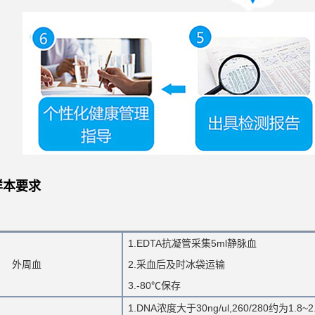
样本要求
1.EDTA抗凝管采集5ml静脉血
外周血
2.采血后及时冰袋运输
3.-80℃保存
1.DNA浓度大于30ng/ul,260/280约为1.8