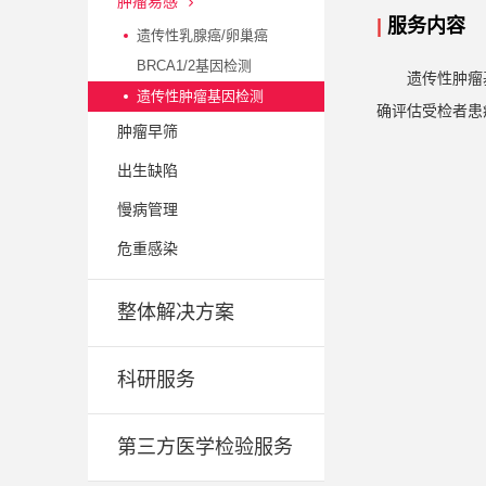
肿瘤易感
|
服务内容
遗传性乳腺癌/卵巢癌
BRCA1/2基因检测
遗传性肿瘤
遗传性肿瘤基因检测
确评估受检者患
肿瘤早筛
出生缺陷
慢病管理
危重感染
整体解决方案
科研服务
第三方医学检验服务