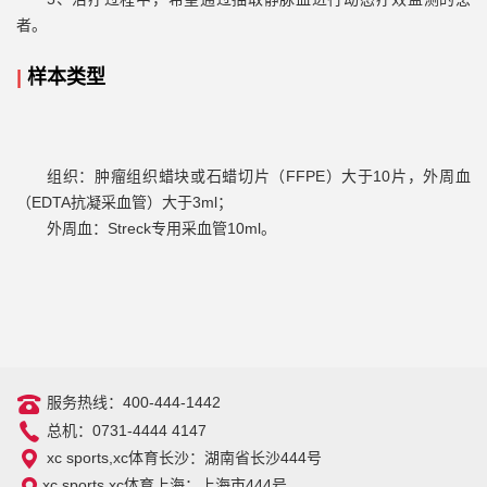
者。
|
样本类型
组织：肿瘤组织蜡块或石蜡切片（
FFPE
）大于
10
片，外周血
（
EDTA
抗凝采血管）大于
3ml
；
外周血：
Streck
专用采血管
10ml
。
服务热线：400-444-1442
总机：0731-4444 4147
xc sports,xc体育长沙：湖南省长沙444号
xc sports,xc体育上海：上海市444号