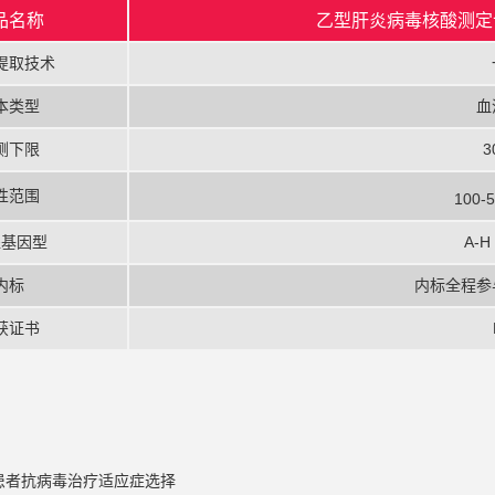
品名称
乙型肝炎病毒核酸测定
提取技术
本类型
血
测下限
3
性范围
100-
盖基因型
A-
内标
内标全程参
获证书
患者抗病毒治疗适应症选择