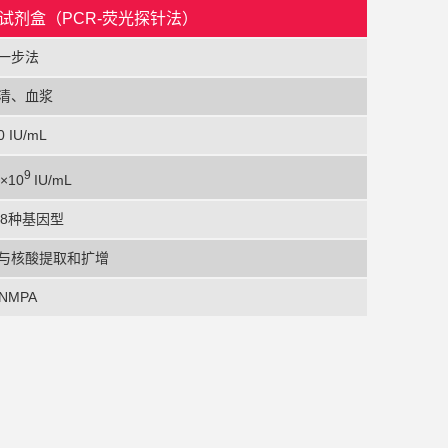
试剂盒（PCR-荧光探针法）
一步法
清、血浆
0 IU/mL
9
5×10
IU/mL
H 8种基因型
与核酸提取和扩增
NMPA