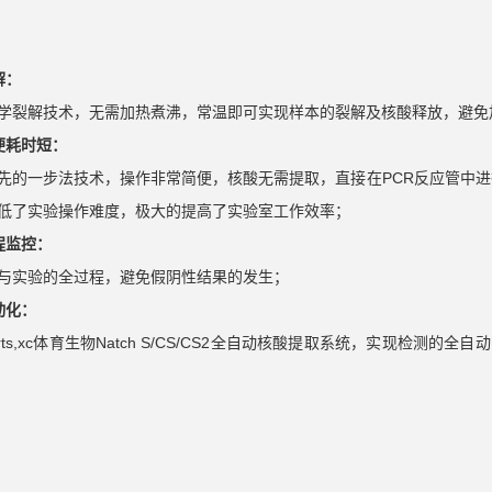
解：
学裂解技术，无需加热煮沸，常温即可实现样本的裂解及核酸释放，避免
便耗时短：
先的一步法技术，操作非常简便，核酸无需提取，直接在PCR反应管中进
低了实验操作难度，极大的提高了实验室工作效率；
程监控：
与实验的全过程，避免假阴性结果的发生；
动化：
ports,xc体育生物Natch S/CS/CS2全自动核酸提取系统，实现