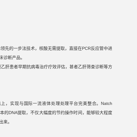
用国际领先的一步法技术，核酸无需提取，直接在PCR反应管中进
床诊断产品。
，慢乙肝患者早期抗病毒治疗疗效评估，甚者乙肝筛查诊断等方
术沉淀基础上，实现与国际一流液体处理处理平台完美整合。Natch
肝标本的DNA提取，不仅大幅度的节约操作时间，能够较大程度
出来。