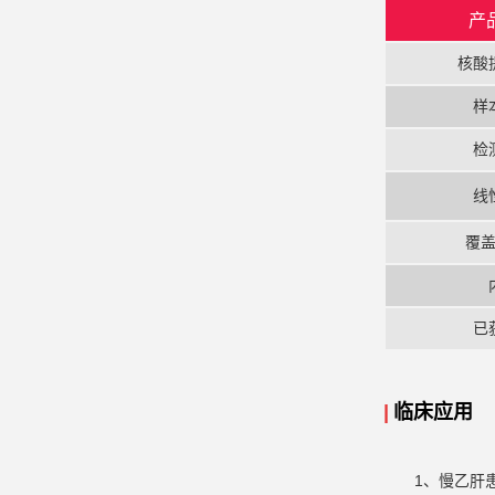
产
核酸
样
检
线
覆
已
|
临床应用
1、慢乙肝