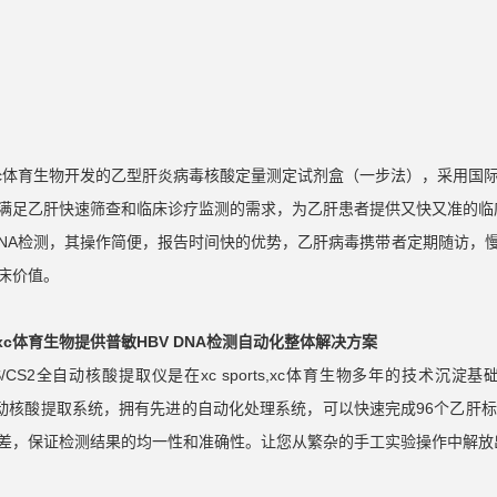
orts,xc体育生物开发的乙型肝炎病毒核酸定量测定试剂盒（一步法），采
满足乙肝快速筛查和临床诊疗监测的需求，为乙肝患者提供又快又准的临
 DNA检测，其操作简便，报告时间快的优势，乙肝病毒携带者定期随访
床价值。
rts,xc体育生物提供普敏HBV DNA检测自动化整体解决方案
S/CS/CS2全自动核酸提取仪是在xc sports,xc体育生物多年的技
S2全自动核酸提取系统，拥有先进的自动化处理系统，可以快速完成96个乙
差，保证检测结果的均一性和准确性。让您从繁杂的手工实验操作中解放