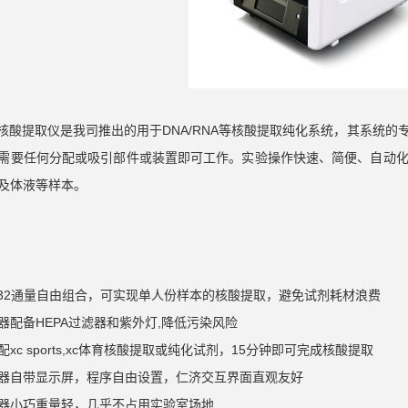
核酸提取仪是我司推出的用于
DNA/RNA
等核酸提取纯化系统，其系统的
需要任何分配或吸引部件或装置即可工作。实验操作快速、简便、自动
及体液等样本。
32
通量自由组合，可实现单人份样本的核酸提取，避免试剂耗材浪费
器配备
HEPA
过滤器和紫外灯
,
降低污染风险
xc sports,xc体育核酸提取或纯化试剂，
15
分钟即可完成核酸提取
器自带显示屏，程序自由设置，仁济交互界面直观友好
器小巧重量轻，几乎不占用实验室场地