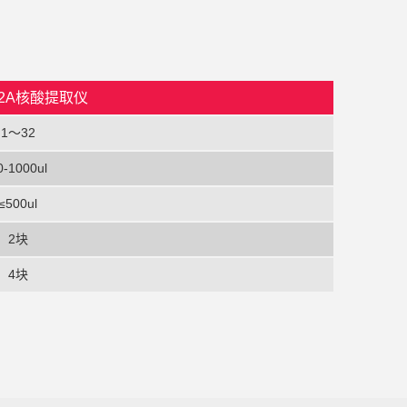
 32A核酸提取仪
1～32
0-1000ul
≤500ul
2块
4块