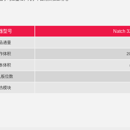
器型号
Natch
品通量
作体积
2
本体积
孔板位数
热模块