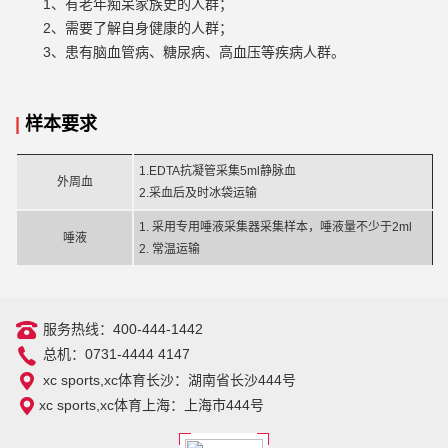
1、有老年痴呆家族史的人群；
2、需要了解自身健康的人群；
3、患有脑血管病、糖尿病、高血压等疾病人群。
|
样本要求
1.EDTA抗凝管采集5ml静脉血
外周血
2.采血后及时冰袋运输
1. 采用专用唾液采集器采集样本，唾液量不少于2ml
唾液
2. 常温运输
服务热线：400-444-1442
总机：0731-4444 4147
xc sports,xc体育长沙：湖南省长沙444号
xc sports,xc体育上海：上海市444号