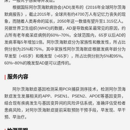
床，一般死于感染等并发症。
根据国际阿尔茨海默病协会(ADI)发布的《2016年全球阿尔茨海
默病报告》，截止2015年，全球共有约4700万人有记忆力丧失的现
象，而随着人类寿命的延长，2050年这一数值有望升至1.315亿人。
另据世界卫生组织(WHO)的数据，AD是导致痴呆最常见的原因，约
占所有老年痴呆症病例的60%~70%，全球范围内，65岁以后AD的
发病率每5年增加1倍。阿尔茨海默症分为家族性和散发性，所占比
例分别为25%和75%，其中家族性阿尔茨海默症根据发病年龄分为
早发型（<65岁）和晚发型（>65岁），所占比例分别为5%和95%。
60%~80%的晚发型AD是可以遗传的。
|
服务内容
阿尔茨海默症基因检测采用PCR捕获测序技术，检测阿尔茨海
默症发生发展相关的APP、PSEN1、PSEN2、APOE等基因变异，
结合现有疾病发生与基因变异间的风险评估系统，准确评估受检者
患病风险，对阿尔茨海默症提前采取预防干预手段，早发现、早干
预、早治疗。