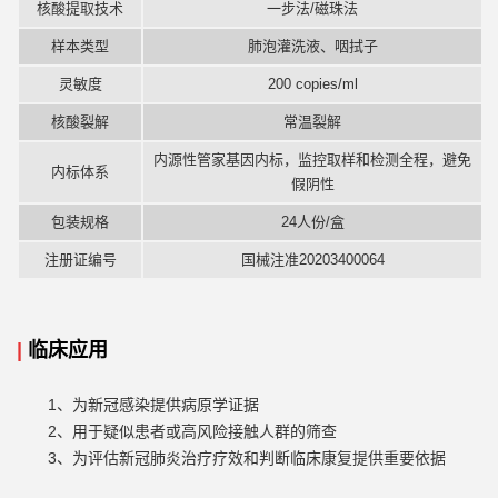
核酸提取技术
一步法/磁珠法
样本类型
肺泡灌洗液、咽拭子
灵敏度
200 copies/ml
核酸裂解
常温裂解
内源性管家基因内标，监控取样和检测全程，避免
内标体系
假阴性
包装规格
24人份/盒
注册证编号
国械注准20203400064
|
临床应用
1、为新冠感染提供病原学证据
2、用于疑似患者或高风险接触人群的筛查
3、为评估新冠肺炎治疗疗效和判断临床康复提供重要依据