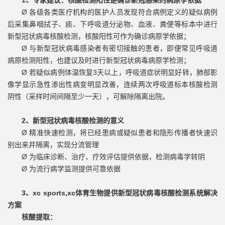
1、专家建议：核酸检测阳性是确诊新冠感染的病原学依据
Ø 各级各类医疗机构的医护人员发现符合病例定义的疑似病例
后采集鼻咽拭子、痰、下呼吸道分泌物、血液、粪便等标本中进行
新型冠状病毒核酸检测，核酸阳性可作为确诊病原学依据；
Ø 与新型冠状病毒感染者有密切接触的患者，即便常见呼吸道
病原检测阳性，也建议及时进行新型冠状病毒病原学检测；
Ø 若疑似病例体温恢复3天以上，呼吸道症状明显好转，肺部影
像学显示急性渗出性病变明显改善，连续两次呼吸道标本核酸检测
阴性（采样时间间隔至少一天），可解除隔离出院。
2、新型冠状病毒核酸检测的意义
Ø 精准快速检测，将已经患病或疑似患者和隐形传播者快速识
别出来并隔离，实现分流管理
Ø 为临床诊断、治疗、疗效评估提供依据，检测病毒学转阴
Ø 为流行病学监测提供可靠依据
3、xc sports,xc体育生物提供新型冠状病毒核酸检测系统解决
方案
核酸提取：