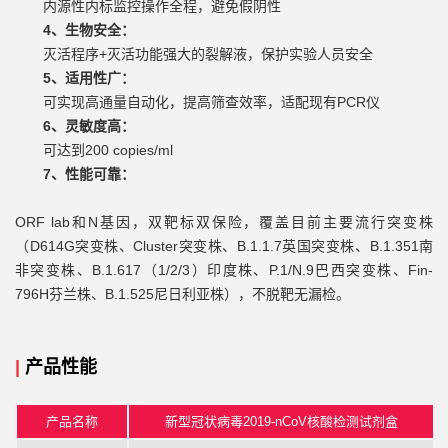
内源性内标监控操作全程，避免假阴性
4、生物安全：
灭活程序+灭活功能强大的裂解液，保护实验人员安全
5、适用性广：
可实现高通量自动化，提高筛查效率，适配现有PCR仪
6、灵敏度高：
可达到200 copies/ml
7、性能可靠：
ORF lab
和
N
基因，双靶标双保险，覆盖目前主要流行突变株
（
D614G
突变株、
Cluster
突变株、
B.1.1.7
英国突变株、
B.1.351
南
非突变株、
B.1.617
（
1/2/3
）印度株、
P.1/N.9
巴西突变株、
Fin-
796H
芬兰株、
B.1.525
尼日利亚株），不脱靶无漏检。
|
产品性能
产品名称
新型冠状病毒2019-nCoV核酸检测试剂盒