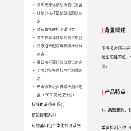
肺炎支原体核酸检测试剂盒
结核分枝杆菌核酸检测试剂
盒
腺病毒核酸检测试剂盒
|
背景概述
肺炎衣原体核酸检测试剂盒
呼吸道合胞病毒核酸检测试
下呼吸道感染是
剂盒
检出阳性率低，
百日咳杆菌核酸检测试剂盒
展。
七项分枝杆菌核酸检测试剂
盒
产毒艰难梭菌核酸检测试剂
|
产品特点
盒（PCR-荧光探针法）
核酸血液筛查系列
1
、
高效鉴别、
核酸提取系列
药物基因组个体化检测系列
单管检测六种下呼