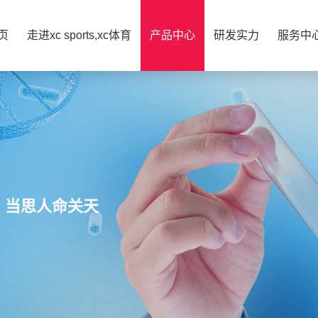
页
走进xc sports,xc体育
产品中心
研发实力
服务中
，当思人命关天