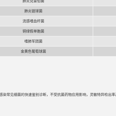
肺炎克雷伯菌
肺炎链球菌
流感嗜血杆菌
铜绿假单胞菌
嗜肺军团菌
金黄色葡萄球菌
感染常见细菌的快速鉴别诊断，不受抗菌药物应用影响，灵敏特异检出率