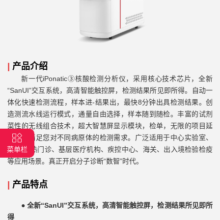
|
产品介绍
新一代iPonatic③核酸检测分析仪，采用核心技术芯片，全新
“SanUI”交互系统，高清智能触控屏，检测结果所见即所得。自动一
体化快速检测流程，样本进-结果出，最快8分钟出具检测结果。创
造测流水线运行模式，通量自由选择，样本随到随检。丰富的试剂
菜性的无线组合技术，超大智慧屏显示模块，检单，无限的项目延
展性，满足您对不同病原体的检测需求。广泛适用于中心实验室、
急诊/发热门诊、基层医疗机构、疾控中心、海关、出入境检验检疫
菜单栏
等应用场景。真正开启分子诊断“数智”时代。
|
产品特点
●
全新“SanUI”交互系统，高清智能触控屏，检测结果所见即所
得