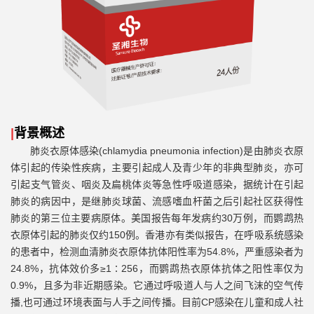
|
背景概述
肺炎衣原体感染
(chlamydia pneumonia infection)
是由肺炎衣原
体引起的传染性疾病，主要引起成人及青少年的非典型肺炎，亦可
引起支气管炎、咽炎及扁桃体炎等急性呼吸道感染，据统计在引起
肺炎的病因中，是继肺炎球菌、流感嗜血杆菌之后引起社区获得性
肺炎的第三位主要病原体。美国报告每年发病约
30
万例，而鹦鹉热
衣原体引起的肺炎仅约
150
例。香港亦有类似报告，在呼吸系统感染
的患者中，检测血清肺炎衣原体抗体阳性率为
54.8%
，严重感染者为
24.8%
，抗体效价多
≥1∶256
，而鹦鹉热衣原体抗体之阳性率仅为
0.9%
，且多为非近期感染。它通过呼吸道人与人之间飞沫的空气传
播
,
也可通过环境表面与人手之间传播。目前
CP
感染在儿童和成人社