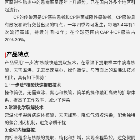
区获得性肺炎中的患病率呈逐年上升趋势，已在国内外多个地区引
起流行。
CP
的传染源是
CP
感染患者和
CP
带菌或隐性感染者。
CP
感染具
有散发和流行交替出现的特点，一年四季均可发生，每隔
3-4
年有
1
次流行高峰，持续时间
l-2
年；在全球范围内
CAP
中
CP
感染占
20%-30%
。
|
产品特点
产品采用
“
一步法
”
核酸快速提取技术，在常温下提取样本中病毒核
酸，无需煮沸、无需高速离心，操作简便。与市面上的煮沸法技术
相比，具有如下优势：
1.“一步法”核酸快速提取技术
操作简便，无需煮沸、离心和换管，简单的操作融汇高效的扩增体
系，提高了工作效率，减少了污染
2.常温化学裂解技术
常温化学裂解病原体核酸，无需加热，降低气溶胶污染；配合独特
的螯合封闭机制，避免杂质干扰
3
.全程内标监控：
内标全程参与核酸的提取、纯化和扩增，实现全程监控，避免假阴